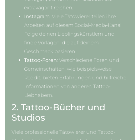
extravagant reichen.
Instagram
: Viele Tätowierer teilen ihre
Arbeiten auf diesem Social-Media-Kanal.
Folge deinen Lieblingskünstlern und
finde Vorlagen, die auf deinem
Geschmack basieren.
Tattoo-Foren
: Verschiedene Foren und
Gemeinschaften, wie beispielsweise
Reddit, bieten Erfahrungen und hilfreiche
Informationen von anderen Tattoo-
Liebhabern.
2. Tattoo-Bücher und
Studios
Viele professionelle Tätowierer und Tattoo-