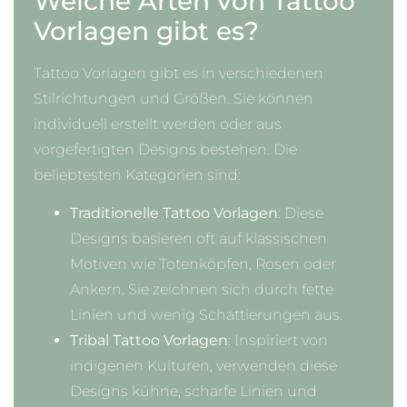
Welche Arten von Tattoo
Vorlagen gibt es?
Tattoo Vorlagen gibt es in verschiedenen
Stilrichtungen und Größen. Sie können
individuell erstellt werden oder aus
vorgefertigten Designs bestehen. Die
beliebtesten Kategorien sind:
Traditionelle Tattoo Vorlagen
: Diese
Designs basieren oft auf klassischen
Motiven wie Totenköpfen, Rosen oder
Ankern. Sie zeichnen sich durch fette
Linien und wenig Schattierungen aus.
Tribal Tattoo Vorlagen
: Inspiriert von
indigenen Kulturen, verwenden diese
Designs kühne, scharfe Linien und