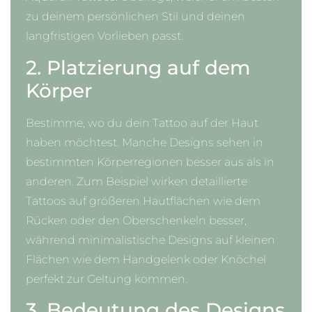
zu deinem persönlichen Stil und deinen
langfristigen Vorlieben passt.
2. Platzierung auf dem
Körper
Bestimme, wo du dein Tattoo auf der Haut
haben möchtest. Manche Designs sehen in
bestimmten Körperregionen besser aus als in
anderen. Zum Beispiel wirken detaillierte
Tattoos auf größeren Hautflächen wie dem
Rücken oder den Oberschenkeln besser,
während minimalistische Designs auf kleinen
Flächen wie dem Handgelenk oder Knöchel
perfekt zur Geltung kommen.
3. Bedeutung des Designs