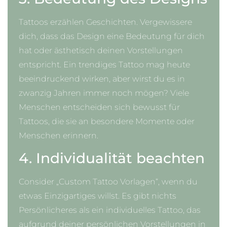
Tattoos erzählen Geschichten. Vergewissere
dich, dass das Design eine Bedeutung für dich
hat oder ästhetisch deinen Vorstellungen
entspricht. Ein trendiges Tattoo mag heute
beeindruckend wirken, aber wirst du es in
zwanzig Jahren immer noch mögen? Viele
Menschen entscheiden sich bewusst für
Tattoos, die sie an besondere Momente oder
Menschen erinnern.
4. Individualität beachten
Consider „Custom Tattoo Vorlagen“, wenn du
etwas Einzigartiges willst. Es gibt nichts
Persönlicheres als ein individuelles Tattoo, das
aufgrund deiner persönlichen Vorstellungen in