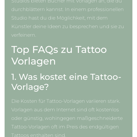
Studios bieten Bücher mit Vorlagen an, die du
durchblättern kannst. In einem professionellen
Studio hast du die Möglichkeit, mit dem
Künstler deine Ideen zu besprechen und sie zu
verfeinern.
Top FAQs zu Tattoo
Vorlagen
1. Was kostet eine Tattoo-
Vorlage?
Die Kosten für Tattoo-Vorlagen variieren stark.
Vorlagen aus dem Internet sind oft kostenlos
oder günstig, wohingegen maßgeschneiderte
Tattoo-Vorlagen oft im Preis des endgültigen
Tattoos enthalten sind.