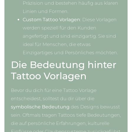
Präzision und bestehen häufig aus klaren
Linien und Formen.
Custom Tattoo Vorlagen
: Diese Vorlagen
werden speziell für den Kunden
angefertigt und sind einzigartig. Sie sind
ideal für Menschen, die etwas
Einzigartiges und Persönliches möchten.
Die Bedeutung hinter
Tattoo Vorlagen
Bevor du dich für eine Tattoo Vorlage
entscheidest, solltest du dir über die
symbolische Bedeutung
des Designs bewusst
sein. Oftmals tragen Tattoos tiefe Bedeutungen,
die auf persönliche Erfahrungen, kulturelle
Einflüsse oder Glaubenssysteme zurückgeführt