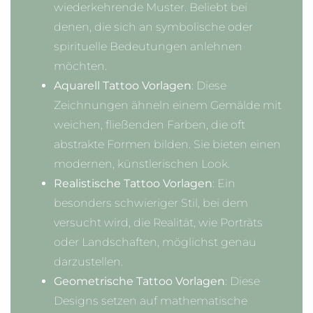
wiederkehrende Muster. Beliebt bei
denen, die sich an symbolische oder
spirituelle Bedeutungen anlehnen
möchten.
Aquarell Tattoo Vorlagen
: Diese
Zeichnungen ähneln einem Gemälde mit
weichen, fließenden Farben, die oft
abstrakte Formen bilden. Sie bieten einen
modernen, künstlerischen Look.
Realistische Tattoo Vorlagen
: Ein
besonders schwieriger Stil, bei dem
versucht wird, die Realität, wie Porträts
oder Landschaften, möglichst genau
darzustellen.
Geometrische Tattoo Vorlagen
: Diese
Designs setzen auf mathematische