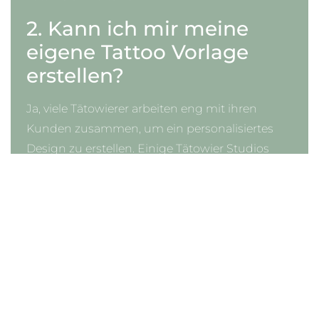
2. Kann ich mir meine
eigene Tattoo Vorlage
erstellen?
Ja, viele Tätowierer arbeiten eng mit ihren
Kunden zusammen, um ein personalisiertes
Design zu erstellen. Einige Tätowier Studios
bieten sogar digitale Tools, mit denen Kunden
ihre eigenen Entwürfe erstellen können. Falls
du bereits eine Skizze hast, bringt dein
Tätowierer diese in die endgültige Form.
3. Kann ich eine Tattoo
Vorlage später anpassen?
Vor dem Tätowieren können Änderungen an