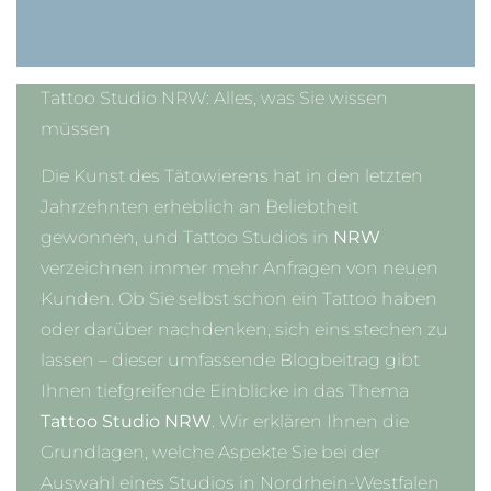
Tattoo Studio NRW: Alles, was Sie wissen
müssen
Die Kunst des Tätowierens hat in den letzten
Jahrzehnten erheblich an Beliebtheit
gewonnen, und Tattoo Studios in
NRW
verzeichnen immer mehr Anfragen von neuen
Kunden. Ob Sie selbst schon ein Tattoo haben
oder darüber nachdenken, sich eins stechen zu
lassen – dieser umfassende Blogbeitrag gibt
Ihnen tiefgreifende Einblicke in das Thema
Tattoo Studio NRW
. Wir erklären Ihnen die
Grundlagen, welche Aspekte Sie bei der
Auswahl eines Studios in Nordrhein-Westfalen