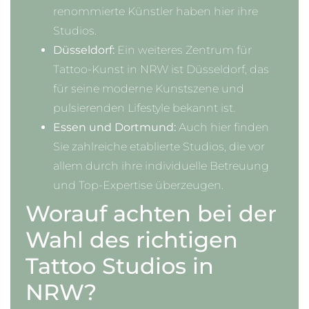
renommierte Künstler haben hier ihre
Studios.
Düsseldorf:
Ein weiteres Zentrum für
Tattoo-Kunst in NRW ist Düsseldorf, das
für seine moderne Kunstszene und
pulsierenden Lifestyle bekannt ist.
Essen und Dortmund:
Auch hier finden
Sie zahlreiche etablierte Studios, die vor
allem durch ihre individuelle Betreuung
und Top-Expertise überzeugen.
Worauf achten bei der
Wahl des richtigen
Tattoo Studios in
NRW?