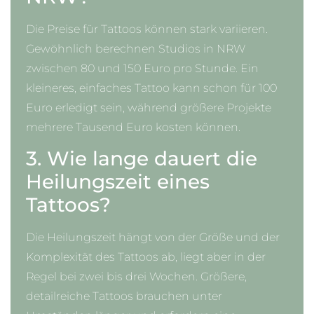
Die Preise für Tattoos können stark variieren.
Gewöhnlich berechnen Studios in NRW
zwischen 80 und 150 Euro pro Stunde. Ein
kleineres, einfaches Tattoo kann schon für 100
Euro erledigt sein, während größere Projekte
mehrere Tausend Euro kosten können.
3. Wie lange dauert die
Heilungszeit eines
Tattoos?
Die Heilungszeit hängt von der Größe und der
Komplexität des Tattoos ab, liegt aber in der
Regel bei zwei bis drei Wochen. Größere,
detailreiche Tattoos brauchen unter