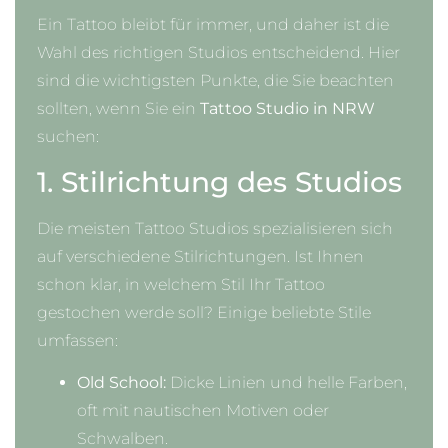
Ein Tattoo bleibt für immer, und daher ist die
Wahl des richtigen Studios entscheidend. Hier
sind die wichtigsten Punkte, die Sie beachten
sollten, wenn Sie ein
Tattoo Studio in NRW
suchen:
1. Stilrichtung des Studios
Die meisten Tattoo Studios spezialisieren sich
auf verschiedene Stilrichtungen. Ist Ihnen
schon klar, in welchem Stil Ihr Tattoo
gestochen werde soll? Einige beliebte Stile
umfassen:
Old School:
Dicke Linien und helle Farben,
oft mit nautischen Motiven oder
Schwalben.