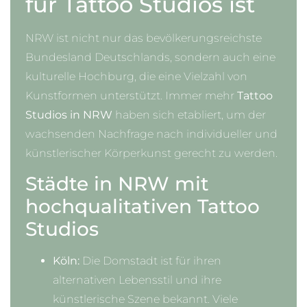
für Tattoo Studios ist
NRW ist nicht nur das bevölkerungsreichste
Bundesland Deutschlands, sondern auch eine
kulturelle Hochburg, die eine Vielzahl von
Kunstformen unterstützt. Immer mehr
Tattoo
Studios in NRW
haben sich etabliert, um der
wachsenden Nachfrage nach individueller und
künstlerischer Körperkunst gerecht zu werden.
Städte in NRW mit
hochqualitativen Tattoo
Studios
Köln:
Die Domstadt ist für ihren
alternativen Lebensstil und ihre
künstlerische Szene bekannt. Viele