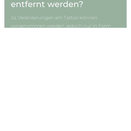
entfernt werden?
Ja, Veränderungen am Tattoo können
vorgenommen werden, jedoch nur in Form
von
Cover-Up-Tattoos
, bei denen neue Motive
über das alte Tattoo gestochen werden.
Tattooentfernungen mittels Laser-
Behandlungen sind auch möglich, jedoch
aufwendig und teuer. Deshalb ist es wichtig,
dass Sie sich von Anfang an gut überlegen,
welches Motiv für Sie infrage kommt.
Abschließende
Gedanken zum
Thema Tattoo Studio
NRW