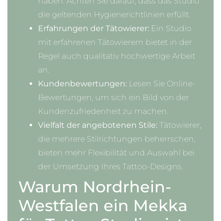
haben. Achten Sie darauf, dass das Studio
die geltenden Hygienerichtlinien erfüllt.
Erfahrungen der Tätowierer:
Ein Studio
mit erfahrenen Tätowierern bietet in der
Regel auch qualitativ hochwertige Arbeit
an.
Kundenbewertungen:
Lesen Sie Online-
Bewertungen, um sich ein Bild von der
Kundenzufriedenheit zu machen.
Vielfalt der angebotenen Stile:
Tätowierer,
die mehrere Stilrichtungen beherrschen,
bieten mehr Flexibilität und Auswahl bei
der Umsetzung Ihres Tattoo-Designs.
Warum Nordrhein-
Westfalen ein Mekka