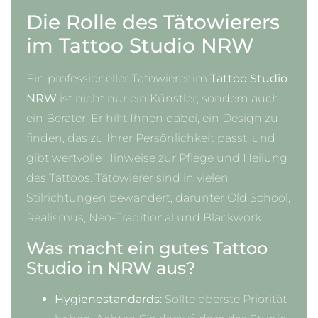
Die Rolle des Tätowierers
im Tattoo Studio NRW
Ein professioneller Tätowierer im
Tattoo Studio
NRW
ist nicht nur ein Künstler, sondern auch
ein Berater. Er hilft Ihnen dabei, ein Design zu
finden, das zu Ihrer Persönlichkeit passt, und
gibt wertvolle Hinweise zur Pflege und Heilung
des Tattoos. Tätowierer sind in vielen
Stilrichtungen bewandert, darunter Old School,
Realismus, Neo-Traditional und Blackwork.
Was macht ein gutes Tattoo
Studio in NRW aus?
Hygienestandards:
Sollte oberste Priorität