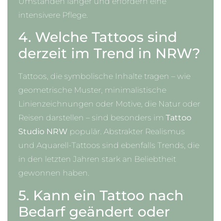
Umständen länger und erfordern eine
intensivere Pflege.
4. Welche Tattoos sind
derzeit im Trend in NRW?
Tattoos, die symbolische Inhalte tragen – wie
geometrische Muster, minimalistische
Linienzeichnungen oder Motive, die Natur oder
Reisen darstellen – sind besonders im
Tattoo
Studio NRW
populär. Abstrakter Realismus
und Aquarell-Tattoos sind ebenfalls Trends, die
in den letzten Jahren stark an Beliebtheit
gewonnen haben.
5. Kann ein Tattoo nach
Bedarf geändert oder