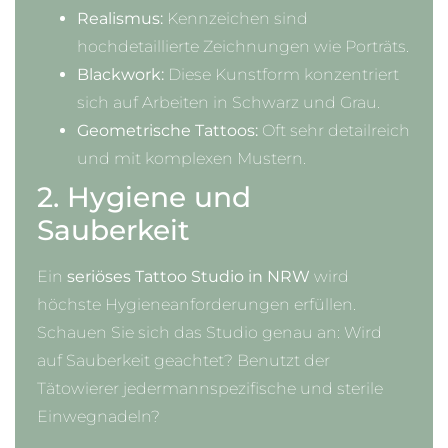
Realismus:
Kennzeichen sind
hochdetaillierte Zeichnungen wie Porträts.
Blackwork:
Diese Kunstform konzentriert
sich auf Arbeiten in Schwarz und Grau.
Geometrische Tattoos:
Oft sehr detailreich
und mit komplexen Mustern.
2. Hygiene und
Sauberkeit
Ein
seriöses Tattoo Studio in NRW
wird
höchste Hygieneanforderungen erfüllen.
Schauen Sie sich das Studio genau an: Wird
auf Sauberkeit geachtet? Benutzt der
Tätowierer jedermannspezifische und sterile
Einwegnadeln?