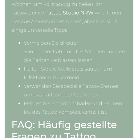
Wochen, um vollständig zu heilen. Ihr
Tätowierer im
Tattoo Studio NRW
wird Ihnen
genaue Anweisungen geben, aber hier sind
einige universelle Tipps:
Vermeiden Sie direkter
Sonneneinstrahlung: UV-Strahlen können
die Farben verblassen lassen.
Halten Sie die Stelle stets sauber, um
Infektionen zu vermeiden.
Verwenden Sie spezielle Tattoo-Cremes,
um das Tattoo feucht zu halten.
Meiden Sie Schwimmbäder und Saunen,
bis das Tattoo komplett verheilt ist.
FAQ: Häufig gestellte
Fragen zu Tattoo