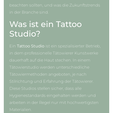
beachten sollten, und was die Zukunftstrends
in der Branche sind.
Was ist ein Tattoo
Studio?
Ein
Tattoo Studio
ist ein spezialisierter Betrieb,
in dem professionelle Tätowierer Kunstwerke
dauerhaft auf die Haut stechen. In einem
Tätowierstudio werden unterschiedliche
Tätowiermethoden angeboten, je nach
Stilrichtung und Erfahrung der Tätowierer.
Diese Studios stellen sicher, dass alle
Hygienestandards eingehalten werden und
arbeiten in der Regel nur mit hochwertigsten
Materialien.