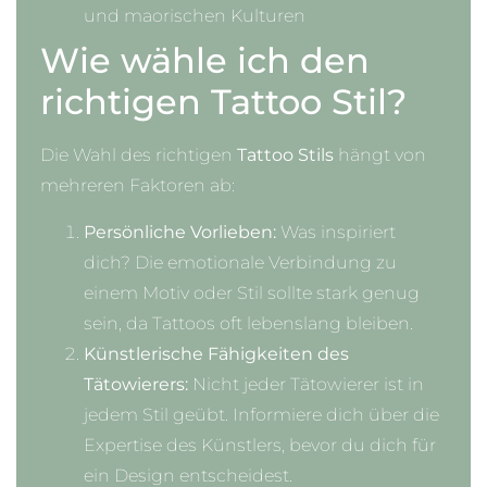
und maorischen Kulturen
Wie wähle ich den
richtigen Tattoo Stil?
Die Wahl des richtigen
Tattoo Stils
hängt von
mehreren Faktoren ab:
Persönliche Vorlieben:
Was inspiriert
dich? Die emotionale Verbindung zu
einem Motiv oder Stil sollte stark genug
sein, da Tattoos oft lebenslang bleiben.
Künstlerische Fähigkeiten des
Tätowierers:
Nicht jeder Tätowierer ist in
jedem Stil geübt. Informiere dich über die
Expertise des Künstlers, bevor du dich für
ein Design entscheidest.