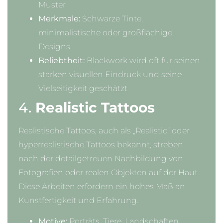
Muster
Merkmale:
Schwarze Tinte,
minimalistische oder großflächige
Designs
Beliebtheit:
Blackwork wird oft für seinen
starken visuellen Eindruck und seine
Vielseitigkeit geschätzt
4.
Realistic Tattoos
Realistische Tattoos, auch als „Realistic“ oder
hyperrealistische Tattoos bekannt, streben
nach der detailgetreuen Nachbildung von
Fotografien oder realen Objekten auf der Haut.
Diese Arbeiten erfordern ein hohes Maß an
Kunstfertigkeit und Erfahrung.
Motive:
Porträts, Tiere, Landschaften,