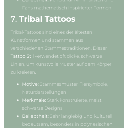
Fans mathematisch inspirierter Formen
7.
Tribal Tattoos
Tribal-Tattoos sind eines der ältesten
Kunstformen und stammen aus
verschiedenen Stammestraditionen. Dieser
Tattoo Stil
verwendet oft dicke, schwarze
Linien, um kunstvolle Muster auf dem Körper
zu kreieren.
Motive:
Stammesmuster, Tiersymbole,
Naturdarstellungen
Merkmale:
Stark konstruierte, meist
schwarze Designs
Beliebtheit:
Sehr langlebig und kulturell
bedeutsam, besonders in polynesischen