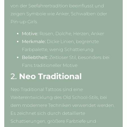
von der Seefahrertradition beeinflusst und
zeigen Symbole wie Anker, Schwalben oder
Pin-up-Girls.
Motive:
Rosen, Dolche, Herzen, Anker
Merkmale:
Dicke Linien, begrenzte
Farbpalette, wenig Schattierung
Beliebtheit:
Zeitloser Stil, besonders bei
Fans traditioneller Motive
2.
Neo Traditional
Neo Traditional Tattoos sind eine
Weiterentwicklung des Old School-Stils, bei
dem modernere Techniken verwendet werden.
Es zeichnet sich durch detaillierte
Schattierungen, größere Farbtiefe und