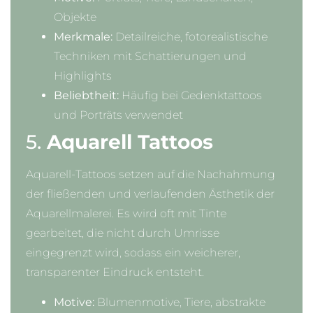
Objekte
Merkmale:
Detailreiche, fotorealistische
Techniken mit Schattierungen und
Highlights
Beliebtheit:
Häufig bei Gedenktattoos
und Porträts verwendet
5.
Aquarell Tattoos
Aquarell-Tattoos setzen auf die Nachahmung
der fließenden und verlaufenden Ästhetik der
Aquarellmalerei. Es wird oft mit Tinte
gearbeitet, die nicht durch Umrisse
eingegrenzt wird, sodass ein weicherer,
transparenter Eindruck entsteht.
Motive:
Blumenmotive, Tiere, abstrakte