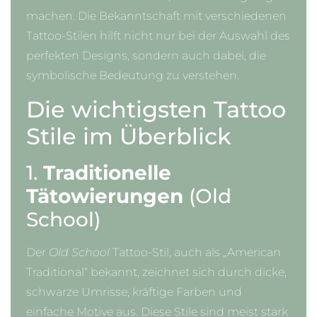
machen. Die Bekanntschaft mit verschiedenen
Tattoo-Stilen hilft nicht nur bei der Auswahl des
perfekten Designs, sondern auch dabei, die
symbolische Bedeutung zu verstehen.
Die wichtigsten Tattoo
Stile im Überblick
1.
Traditionelle
Tätowierungen
(Old
School)
Der
Old School
Tattoo-Stil, auch als „American
Traditional“ bekannt, zeichnet sich durch dicke,
schwarze Umrisse, kräftige Farben und
einfache Motive aus. Diese Stile sind meist stark