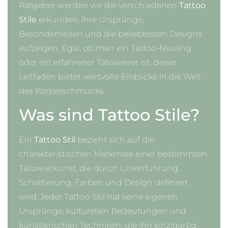
Ratgeber werden wir die verschiedenen
Tattoo
Stile
erkunden, ihre Ursprünge,
Besonderheiten und die beliebtesten Designs
aufzeigen. Egal, ob man ein Tattoo-Neuling
oder ein erfahrener Tätowierer ist, dieser
Leitfaden bietet wertvolle Einblicke in die Welt
des Körperschmucks.
Was sind Tattoo Stile?
Ein
Tattoo Stil
bezieht sich auf die
charakteristischen Merkmale einer bestimmten
Tätowierkunst, die durch Linienführung,
Schattierung, Farben und Design definiert
wird. Jeder Tattoo-Stil hat seine eigenen
Ursprünge, kulturellen Bedeutungen und
künstlerischen Techniken, die ihn einzigartig