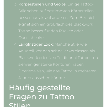
Körperstellen und Größe:
Einige Tattoo-
Stile sehen auf bestimmten Körperteilen
besser aus als auf anderen. Zum Beispiel
eignet sich ein großflächiges Blackwork
Tattoo besser für den Rücken oder
Oberschenkel.
Langfristiger Look:
Manche Stile, wie
Aquarell, können schneller verblassen als
Blackwork oder Neo Traditional Tattoos, da
sie weniger starke Konturen haben.
Überlege also, wie das Tattoo in mehreren
Jahren aussehen könnte.
Häufig gestellte
Fragen zu Tattoo
Stilen