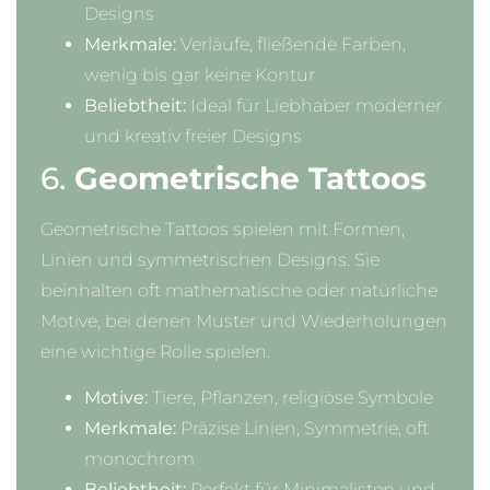
Designs
Merkmale:
Verläufe, fließende Farben,
wenig bis gar keine Kontur
Beliebtheit:
Ideal für Liebhaber moderner
und kreativ freier Designs
6.
Geometrische Tattoos
Geometrische Tattoos spielen mit Formen,
Linien und symmetrischen Designs. Sie
beinhalten oft mathematische oder natürliche
Motive, bei denen Muster und Wiederholungen
eine wichtige Rolle spielen.
Motive:
Tiere, Pflanzen, religiöse Symbole
Merkmale:
Präzise Linien, Symmetrie, oft
monochrom
Beliebtheit:
Perfekt für Minimalisten und