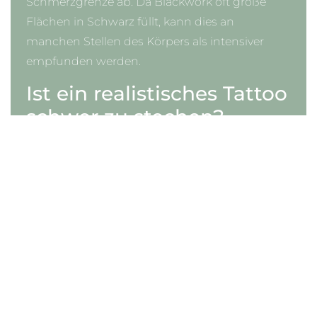
Schmerzgrenze ab. Da Blackwork oft große
Flächen in Schwarz füllt, kann dies an
manchen Stellen des Körpers als intensiver
empfunden werden.
Ist ein realistisches Tattoo
schwer zu stechen?
Ja, realistische Tattoos erfordern eine hohe
Präzision und viel Erfahrung vom Tätowierer,
besonders bei Nuancen wie Schattierungen
und Lichtspiel.
Welche Tattoo Stile
eignen sich für kleine
Tattoos?