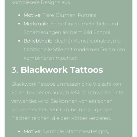
komplexere Designs aus.
Motive:
Tiere, Blumen, Porträts
Merkmale:
Feine Linien, mehr Tiefe und
Schattierungen als beim Old School
Beliebtheit:
Ideal für Kunstliebhaber, die
traditionelle Stile mit modernen Techniken
kombinieren möchten
3.
Blackwork Tattoos
Blackwork Tattoos umfassen eine Vielzahl von
Stilen, bei denen ausschließlich schwarze Tinte
verwendet wird. Sie können von einfachen
geometrischen Mustern bis hin zu großen
Flächen reichen, die den Körper verzieren.
Motive:
Symbole, Stammesdesigns,