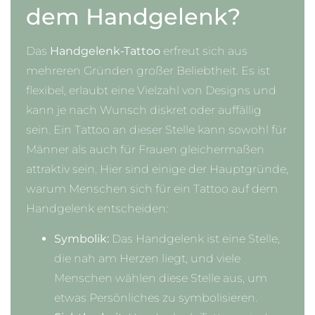
dem Handgelenk?
Das
Handgelenk-Tattoo
erfreut sich aus
mehreren Gründen großer Beliebtheit. Es ist
flexibel, erlaubt eine Vielzahl von Designs und
kann je nach Wunsch diskret oder auffällig
sein. Ein Tattoo an dieser Stelle kann sowohl für
Männer als auch für Frauen gleichermaßen
attraktiv sein. Hier sind einige der Hauptgründe,
warum Menschen sich für ein Tattoo auf dem
Handgelenk entscheiden:
Symbolik:
Das Handgelenk ist eine Stelle,
die nah am Herzen liegt, und viele
Menschen wählen diese Stelle aus, um
etwas Persönliches zu symbolisieren.