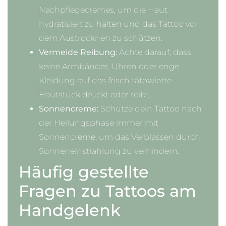
Nachpflegecremes, um die Haut
hydratisiert zu halten und das Tattoo vor
dem Austrocknen zu schützen.
Vermeide Reibung:
Achte darauf, dass
keine Armbänder, Uhren oder enge
Kleidung auf das frisch tätowierte
Hautstück drückt oder reibt.
Sonnencreme:
Schütze dein Tattoo nach
der Heilungsphase immer mit
Sonnencreme, um das Verblassen durch
Sonneneinstrahlung zu verhindern.
Häufig gestellte
Fragen zu Tattoos am
Handgelenk