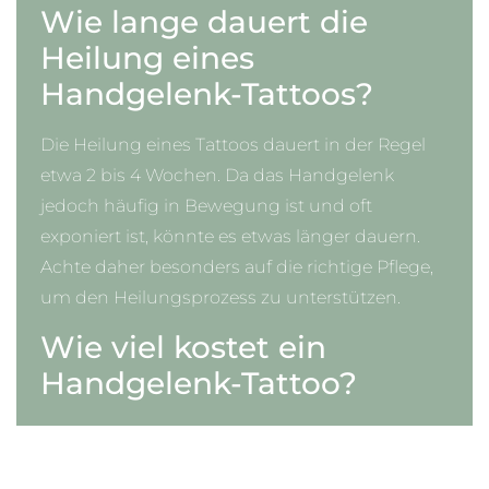
Wie lange dauert die
Heilung eines
Handgelenk-Tattoos?
Die Heilung eines Tattoos dauert in der Regel
etwa 2 bis 4 Wochen. Da das Handgelenk
jedoch häufig in Bewegung ist und oft
exponiert ist, könnte es etwas länger dauern.
Achte daher besonders auf die richtige Pflege,
um den Heilungsprozess zu unterstützen.
Wie viel kostet ein
Handgelenk-Tattoo?
Die Kosten für ein Tattoo am Handgelenk
variieren je nach Größe, Komplexität und dem