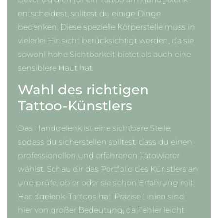
entscheidest, solltest du einige Dinge
bedenken. Diese spezielle Körperstelle muss in
vielerlei Hinsicht berücksichtigt werden, da sie
sowohl hohe Sichtbarkeit bietet als auch eine
sensiblere Haut hat.
Wahl des richtigen
Tattoo-Künstlers
Das Handgelenk ist eine sichtbare Stelle,
sodass du sicherstellen solltest, dass du einen
professionellen und erfahrenen Tätowierer
wählst. Schau dir das Portfolio des Künstlers an
und prüfe, ob er oder sie schon Erfahrung mit
Handgelenk-Tattoos hat. Präzise Linien sind
hier von großer Bedeutung, da Fehler leicht