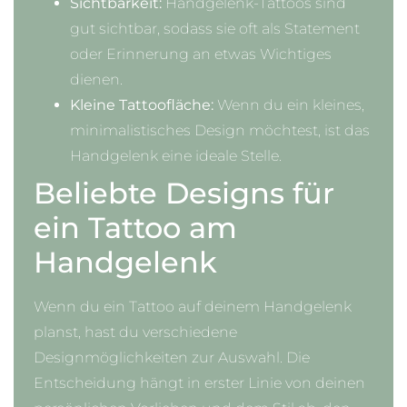
Sichtbarkeit:
Handgelenk-Tattoos sind
gut sichtbar, sodass sie oft als Statement
oder Erinnerung an etwas Wichtiges
dienen.
Kleine Tattoofläche:
Wenn du ein kleines,
minimalistisches Design möchtest, ist das
Handgelenk eine ideale Stelle.
Beliebte Designs für
ein Tattoo am
Handgelenk
Wenn du ein Tattoo auf deinem Handgelenk
planst, hast du verschiedene
Designmöglichkeiten zur Auswahl. Die
Entscheidung hängt in erster Linie von deinen