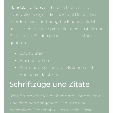
Mandala-Tattoos
und florale Muster sind
kunstvolle Designs, die meist viel Detailarbeit
erfordern. Sie sind häufig bei Frauen beliebt
und haben oft eine spirituelle oder symbolische
Bedeutung. Zu den gebräuchlichen Motiven
gehören:
Lotusblüten
Blumenranken
Kreise und Symbole, die Balance und
Harmonie darstellen
Schriftzüge und Zitate
Schriftzüge oder kleine Zitate am Handgelenk
sind eine hervorragende Wahl, um eine
persönliche Botschaft zu vermitteln. Diese