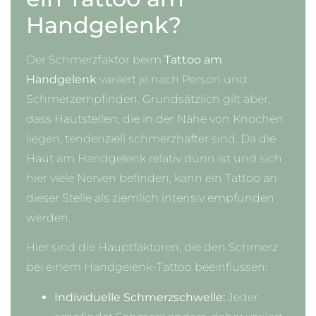
Handgelenk?
Der Schmerzfaktor beim
Tattoo am
Handgelenk
variiert je nach Person und
Schmerzempfinden. Grundsätzlich gilt aber,
dass Hautstellen, die in der Nähe von Knochen
liegen, tendenziell schmerzhafter sind. Da die
Haut am Handgelenk relativ dünn ist und sich
hier viele Nerven befinden, kann ein Tattoo an
dieser Stelle als ziemlich intensiv empfunden
werden.
Hier sind die Hauptfaktoren, die den Schmerz
bei einem Handgelenk-Tattoo beeinflussen:
Individuelle Schmerzschwelle:
Jeder