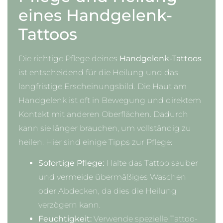
eines Handgelenk-
Tattoos
Die richtige Pflege deines
Handgelenk-Tattoos
ist entscheidend für die Heilung und das
langfristige Erscheinungsbild. Die Haut am
Handgelenk ist oft in Bewegung und direktem
Kontakt mit anderen Oberflächen. Dadurch
kann sie länger brauchen, um vollständig zu
heilen. Hier sind einige Tipps zur Pflege:
Sofortige Pflege:
Halte das Tattoo sauber
und vermeide übermäßiges Waschen
oder Abdecken, da dies die Heilung
verzögern kann.
Feuchtigkeit:
Verwende spezielle Tattoo-