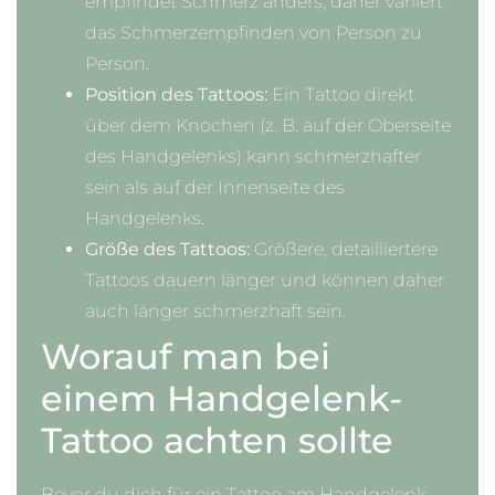
empfindet Schmerz anders, daher variiert
das Schmerzempfinden von Person zu
Person.
Position des Tattoos:
Ein Tattoo direkt
über dem Knochen (z. B. auf der Oberseite
des Handgelenks) kann schmerzhafter
sein als auf der Innenseite des
Handgelenks.
Größe des Tattoos:
Größere, detailliertere
Tattoos dauern länger und können daher
auch länger schmerzhaft sein.
Worauf man bei
einem Handgelenk-
Tattoo achten sollte
Bevor du dich für ein Tattoo am Handgelenk