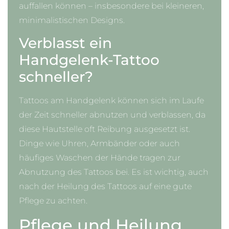
auffallen können – insbesondere bei kleineren,
minimalistischen Designs.
Verblasst ein
Handgelenk-Tattoo
schneller?
Tattoos am Handgelenk können sich im Laufe
der Zeit schneller abnutzen und verblassen, da
diese Hautstelle oft Reibung ausgesetzt ist.
Dinge wie Uhren, Armbänder oder auch
häufiges Waschen der Hände tragen zur
Abnutzung des Tattoos bei. Es ist wichtig, auch
nach der Heilung des Tattoos auf eine gute
Pflege zu achten.
Pflege und Heilung