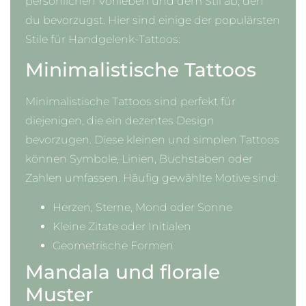
persönlichen Vorlieben und dem Stil ab, den
du bevorzugst. Hier sind einige der populärsten
Stile für Handgelenk-Tattoos:
Minimalistische Tattoos
Minimalistische Tattoos sind perfekt für
diejenigen, die ein dezentes Design
bevorzugen. Diese kleinen und simplen Tattoos
können Symbole, Linien, Buchstaben oder
Zahlen umfassen. Häufig gewählte Motive sind:
Herzen, Sterne, Mond oder Sonne
Kleine Zitate oder Initialen
Geometrische Formen
Mandala und florale
Muster